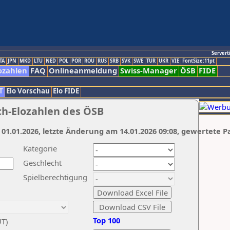
Servert
TA
JPN
MKD
LTU
NED
POL
POR
ROU
RUS
SRB
SVK
SWE
TUR
UKR
VIE
FontSize:11pt
ozahlen
FAQ
Onlineanmeldung
Swiss-Manager
ÖSB
FIDE
T
Elo Vorschau
Elo FIDE
ch-Elozahlen des ÖSB
 01.01.2026, letzte Änderung am 14.01.2026 09:08, gewertete P
Kategorie
Geschlecht
Spielberechtigung
Top 100
UT)