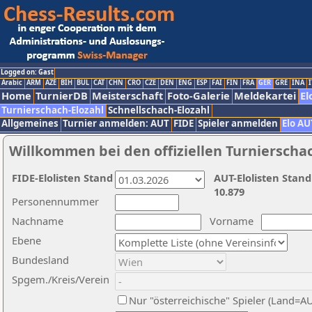
Logged on: Gast
Arabic
ARM
AZE
BIH
BUL
CAT
CHN
CRO
CZE
DEN
ENG
ESP
FAI
FIN
FRA
GER
GRE
INA
I
Home
TurnierDB
Meisterschaft
Foto-Galerie
Meldekartei
El
Turnierschach-Elozahl
Schnellschach-Elozahl
Allgemeines
Turnier anmelden: AUT
FIDE
Spieler anmelden
Elo AU
Willkommen bei den offiziellen Turnierscha
FIDE-Elolisten Stand
AUT-Elolisten Stand
10.879
Personennummer
Nachname
Vorname
Ebene
Bundesland
Spgem./Kreis/Verein
Nur "österreichische" Spieler (Land=A