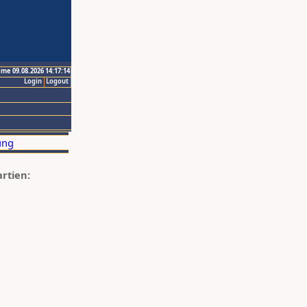
ime 09.08.2026 14:17:14
Login
Logout
artien: