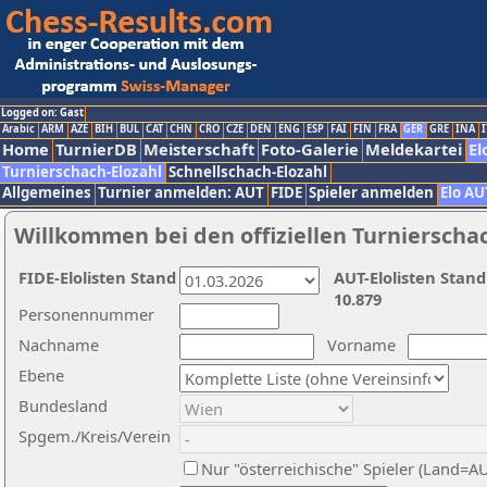
Logged on: Gast
Arabic
ARM
AZE
BIH
BUL
CAT
CHN
CRO
CZE
DEN
ENG
ESP
FAI
FIN
FRA
GER
GRE
INA
I
Home
TurnierDB
Meisterschaft
Foto-Galerie
Meldekartei
El
Turnierschach-Elozahl
Schnellschach-Elozahl
Allgemeines
Turnier anmelden: AUT
FIDE
Spieler anmelden
Elo AU
Willkommen bei den offiziellen Turnierscha
FIDE-Elolisten Stand
AUT-Elolisten Stand
10.879
Personennummer
Nachname
Vorname
Ebene
Bundesland
Spgem./Kreis/Verein
Nur "österreichische" Spieler (Land=A