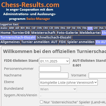
Logged on: Gast
Arabic
ARM
AZE
BIH
BUL
CAT
CHN
CRO
CZE
DEN
ENG
ESP
FAI
FIN
FRA
GER
GRE
INA
I
Home
TurnierDB
Meisterschaft
Foto-Galerie
Meldekartei
El
Turnierschach-Elozahl
Schnellschach-Elozahl
Allgemeines
Turnier anmelden: AUT
FIDE
Spieler anmelden
Elo AU
Willkommen bei den offiziellen Turnierscha
FIDE-Elolisten Stand
AUT-Elolisten Stand
8.601
Personennummer
Nachname
Vorname
Ebene
Bundesland
Spgem./Kreis/Verein
Nur "österreichische" Spieler (Land=A