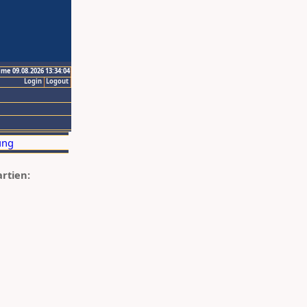
ime 09.08.2026 13:34:04
Login
Logout
artien: