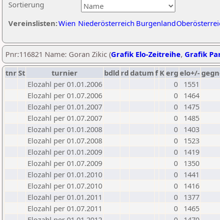
Sortierung
Vereinslisten:
Wien
Niederösterreich
Burgenland
Oberösterrei
Pnr:116821 Name: Goran Zikic (
Grafik Elo-Zeitreihe
,
Grafik Par
tnr
St
turnier
bdld
rd
datum
f
K
erg
elo+/-
gegn
Elozahl per 01.01.2006
0
1551
Elozahl per 01.07.2006
0
1464
Elozahl per 01.01.2007
0
1475
Elozahl per 01.07.2007
0
1485
Elozahl per 01.01.2008
0
1403
Elozahl per 01.07.2008
0
1523
Elozahl per 01.01.2009
0
1419
Elozahl per 01.07.2009
0
1350
Elozahl per 01.01.2010
0
1441
Elozahl per 01.07.2010
0
1416
Elozahl per 01.01.2011
0
1377
Elozahl per 01.07.2011
0
1465
Elozahl per 01.01.2012
0
1470