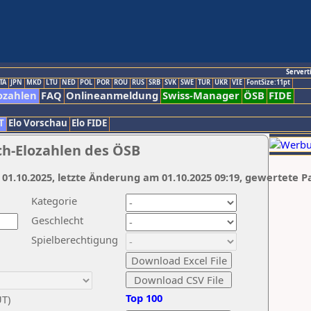
Servert
TA
JPN
MKD
LTU
NED
POL
POR
ROU
RUS
SRB
SVK
SWE
TUR
UKR
VIE
FontSize:11pt
ozahlen
FAQ
Onlineanmeldung
Swiss-Manager
ÖSB
FIDE
T
Elo Vorschau
Elo FIDE
ch-Elozahlen des ÖSB
 01.10.2025, letzte Änderung am 01.10.2025 09:19, gewertete P
Kategorie
Geschlecht
Spielberechtigung
Top 100
UT)