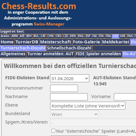
Logged on: Gast
Arabic
ARM
AZE
BIH
BUL
CAT
CHN
CRO
CZE
DEN
ENG
ESP
FAI
FIN
FRA
GER
GRE
INA
I
Home
TurnierDB
Meisterschaft
Foto-Galerie
Meldekartei
El
Turnierschach-Elozahl
Schnellschach-Elozahl
Allgemeines
Turnier anmelden: AUT
FIDE
Spieler anmelden
Elo AU
Willkommen bei den offiziellen Turnierscha
FIDE-Elolisten Stand
AUT-Elolisten Stand
13.945
Personennummer
Nachname
Vorname
Ebene
Bundesland
Spgem./Kreis/Verein
Nur "österreichische" Spieler (Land=A