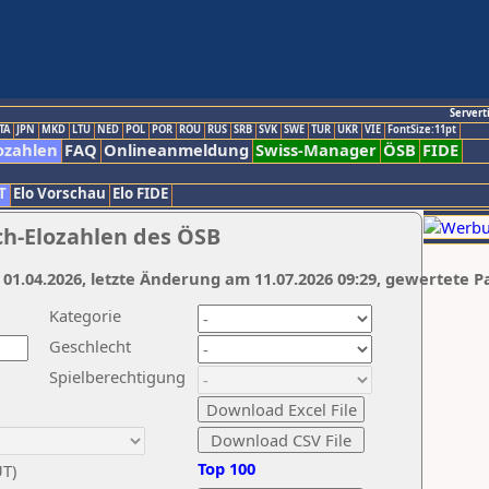
Servert
TA
JPN
MKD
LTU
NED
POL
POR
ROU
RUS
SRB
SVK
SWE
TUR
UKR
VIE
FontSize:11pt
ozahlen
FAQ
Onlineanmeldung
Swiss-Manager
ÖSB
FIDE
T
Elo Vorschau
Elo FIDE
ch-Elozahlen des ÖSB
 01.04.2026, letzte Änderung am 11.07.2026 09:29, gewertete P
Kategorie
Geschlecht
Spielberechtigung
Top 100
UT)