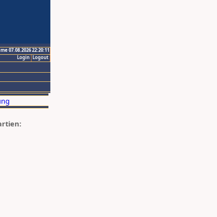
ime 07.08.2026 22:20:11
Login
Logout
artien: