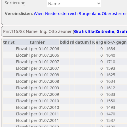
Sortierung
Vereinslisten:
Wien
Niederösterreich
Burgenland
Oberösterrei
Pnr:116788 Name: Ing. Otto Zeuner (
Grafik Elo-Zeitreihe
,
Grafi
tnr
St
turnier
bdld
rd
datum
f
K
erg
elo+/-
gegn
Elozahl per 01.01.2006
0
1684
Elozahl per 01.07.2006
0
1640
Elozahl per 01.01.2007
0
1710
Elozahl per 01.07.2007
0
1593
Elozahl per 01.01.2008
0
1625
Elozahl per 01.07.2008
0
1634
Elozahl per 01.01.2009
0
1612
Elozahl per 01.07.2009
0
1633
Elozahl per 01.01.2010
0
1550
Elozahl per 01.07.2010
0
1493
Elozahl per 01.01.2011
0
1470
Elozahl per 01.07.2011
0
1537
Elozahl per 01.01.2012
0
1600