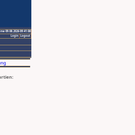
ime 09.08.2026 09:41:08
Login
Logout
artien: