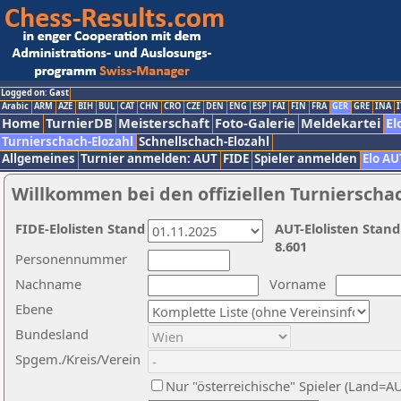
Logged on: Gast
Arabic
ARM
AZE
BIH
BUL
CAT
CHN
CRO
CZE
DEN
ENG
ESP
FAI
FIN
FRA
GER
GRE
INA
I
Home
TurnierDB
Meisterschaft
Foto-Galerie
Meldekartei
El
Turnierschach-Elozahl
Schnellschach-Elozahl
Allgemeines
Turnier anmelden: AUT
FIDE
Spieler anmelden
Elo AU
Willkommen bei den offiziellen Turnierscha
FIDE-Elolisten Stand
AUT-Elolisten Stand
8.601
Personennummer
Nachname
Vorname
Ebene
Bundesland
Spgem./Kreis/Verein
Nur "österreichische" Spieler (Land=A