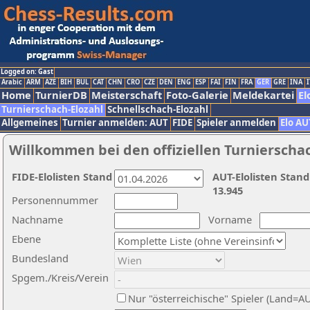
Logged on: Gast
Arabic
ARM
AZE
BIH
BUL
CAT
CHN
CRO
CZE
DEN
ENG
ESP
FAI
FIN
FRA
GER
GRE
INA
I
Home
TurnierDB
Meisterschaft
Foto-Galerie
Meldekartei
El
Turnierschach-Elozahl
Schnellschach-Elozahl
Allgemeines
Turnier anmelden: AUT
FIDE
Spieler anmelden
Elo AU
Willkommen bei den offiziellen Turnierscha
FIDE-Elolisten Stand
AUT-Elolisten Stand
13.945
Personennummer
Nachname
Vorname
Ebene
Bundesland
Spgem./Kreis/Verein
Nur "österreichische" Spieler (Land=A