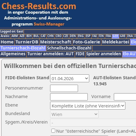
Logged on: Gast
Arabic
ARM
AZE
BIH
BUL
CAT
CHN
CRO
CZE
DEN
ENG
ESP
FAI
FIN
FRA
GER
GRE
INA
I
Home
TurnierDB
Meisterschaft
Foto-Galerie
Meldekartei
El
Turnierschach-Elozahl
Schnellschach-Elozahl
Allgemeines
Turnier anmelden: AUT
FIDE
Spieler anmelden
Elo AU
Willkommen bei den offiziellen Turnierscha
FIDE-Elolisten Stand
AUT-Elolisten Stand
13.945
Personennummer
Nachname
Vorname
Ebene
Bundesland
Spgem./Kreis/Verein
Nur "österreichische" Spieler (Land=A