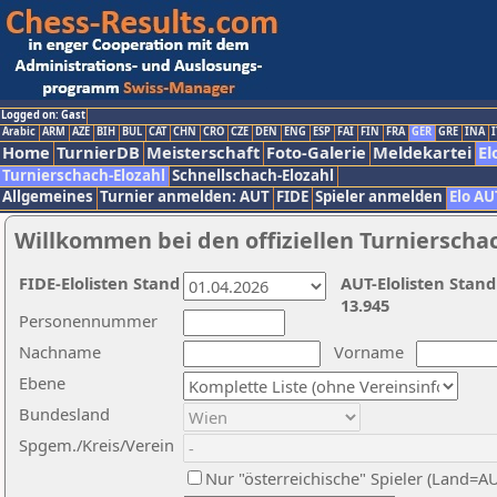
Logged on: Gast
Arabic
ARM
AZE
BIH
BUL
CAT
CHN
CRO
CZE
DEN
ENG
ESP
FAI
FIN
FRA
GER
GRE
INA
I
Home
TurnierDB
Meisterschaft
Foto-Galerie
Meldekartei
El
Turnierschach-Elozahl
Schnellschach-Elozahl
Allgemeines
Turnier anmelden: AUT
FIDE
Spieler anmelden
Elo AU
Willkommen bei den offiziellen Turnierscha
FIDE-Elolisten Stand
AUT-Elolisten Stand
13.945
Personennummer
Nachname
Vorname
Ebene
Bundesland
Spgem./Kreis/Verein
Nur "österreichische" Spieler (Land=A