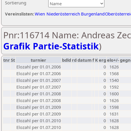
Sortierung
Vereinslisten:
Wien
Niederösterreich
Burgenland
Oberösterrei
Pnr:116714 Name: Andreas Zec
Grafik Partie-Statistik
)
tnr
St
turnier
bdld
rd
datum
f
K
erg
elo+/-
gegn
Elozahl per 01.01.2006
0
1626
Elozahl per 01.07.2006
0
1568
Elozahl per 01.01.2007
0
1540
Elozahl per 01.07.2007
0
1592
Elozahl per 01.01.2008
0
1600
Elozahl per 01.07.2008
0
1626
Elozahl per 01.01.2009
0
1598
Elozahl per 01.07.2009
0
1631
Elozahl per 01.01.2010
0
1628
Elozahl per 01.07.2010
0
1628