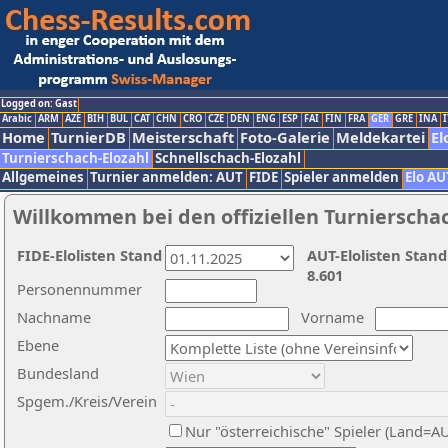
Logged on: Gast
Arabic
ARM
AZE
BIH
BUL
CAT
CHN
CRO
CZE
DEN
ENG
ESP
FAI
FIN
FRA
GER
GRE
INA
I
Home
TurnierDB
Meisterschaft
Foto-Galerie
Meldekartei
El
Turnierschach-Elozahl
Schnellschach-Elozahl
Allgemeines
Turnier anmelden: AUT
FIDE
Spieler anmelden
Elo AU
Willkommen bei den offiziellen Turnierscha
FIDE-Elolisten Stand
AUT-Elolisten Stand
8.601
Personennummer
Nachname
Vorname
Ebene
Bundesland
Spgem./Kreis/Verein
Nur "österreichische" Spieler (Land=A