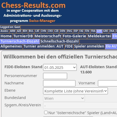
Logged on: Gast
Arabic
ARM
AZE
BIH
BUL
CAT
CHN
CRO
CZE
DEN
ENG
ESP
FAI
FIN
FRA
GER
GRE
INA
I
Home
TurnierDB
Meisterschaft
Foto-Galerie
Meldekartei
El
Turnierschach-Elozahl
Schnellschach-Elozahl
Allgemeines
Turnier anmelden: AUT
FIDE
Spieler anmelden
Elo AU
Willkommen bei den offiziellen Turnierscha
FIDE-Elolisten Stand
AUT-Elolisten Stand
13.600
Personennummer
Nachname
Vorname
Ebene
Bundesland
Spgem./Kreis/Verein
Nur "österreichische" Spieler (Land=A