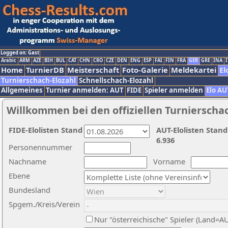
Logged on: Gast
Arabic
ARM
AZE
BIH
BUL
CAT
CHN
CRO
CZE
DEN
ENG
ESP
FAI
FIN
FRA
GER
GRE
INA
I
Home
TurnierDB
Meisterschaft
Foto-Galerie
Meldekartei
El
Turnierschach-Elozahl
Schnellschach-Elozahl
Allgemeines
Turnier anmelden: AUT
FIDE
Spieler anmelden
Elo AU
Willkommen bei den offiziellen Turnierscha
FIDE-Elolisten Stand
AUT-Elolisten Stand
6.936
Personennummer
Nachname
Vorname
Ebene
Bundesland
Spgem./Kreis/Verein
Nur "österreichische" Spieler (Land=A