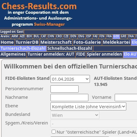
Logged on: Gast
Arabic
ARM
AZE
BIH
BUL
CAT
CHN
CRO
CZE
DEN
ENG
ESP
FAI
FIN
FRA
GER
GRE
INA
I
Home
TurnierDB
Meisterschaft
Foto-Galerie
Meldekartei
El
Turnierschach-Elozahl
Schnellschach-Elozahl
Allgemeines
Turnier anmelden: AUT
FIDE
Spieler anmelden
Elo AU
Willkommen bei den offiziellen Turnierscha
FIDE-Elolisten Stand
AUT-Elolisten Stand
13.945
Personennummer
Nachname
Vorname
Ebene
Bundesland
Spgem./Kreis/Verein
Nur "österreichische" Spieler (Land=A