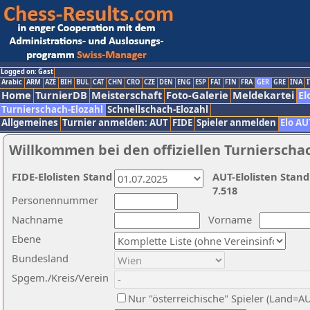
Logged on: Gast
Arabic
ARM
AZE
BIH
BUL
CAT
CHN
CRO
CZE
DEN
ENG
ESP
FAI
FIN
FRA
GER
GRE
INA
I
Home
TurnierDB
Meisterschaft
Foto-Galerie
Meldekartei
El
Turnierschach-Elozahl
Schnellschach-Elozahl
Allgemeines
Turnier anmelden: AUT
FIDE
Spieler anmelden
Elo AU
Willkommen bei den offiziellen Turnierscha
FIDE-Elolisten Stand
AUT-Elolisten Stand
7.518
Personennummer
Nachname
Vorname
Ebene
Bundesland
Spgem./Kreis/Verein
Nur "österreichische" Spieler (Land=A