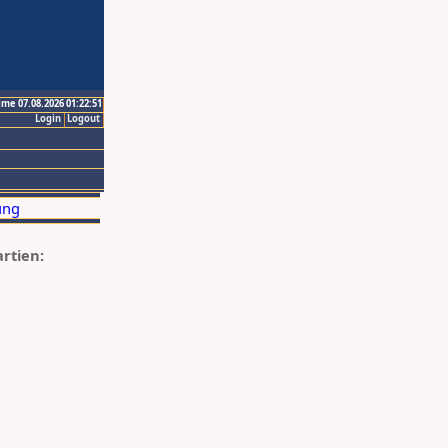
ime 07.08.2026 01:22:51
Login
Logout
artien: