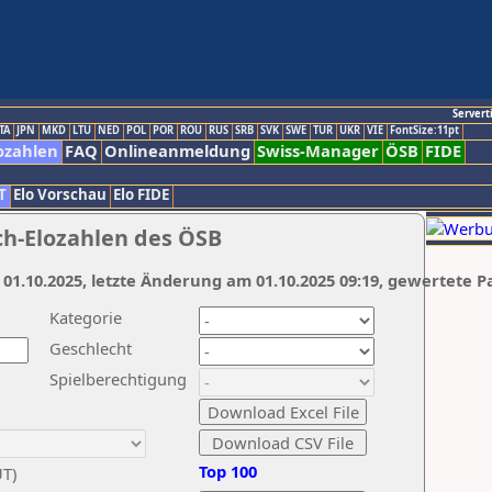
Servert
TA
JPN
MKD
LTU
NED
POL
POR
ROU
RUS
SRB
SVK
SWE
TUR
UKR
VIE
FontSize:11pt
ozahlen
FAQ
Onlineanmeldung
Swiss-Manager
ÖSB
FIDE
T
Elo Vorschau
Elo FIDE
ch-Elozahlen des ÖSB
 01.10.2025, letzte Änderung am 01.10.2025 09:19, gewertete P
Kategorie
Geschlecht
Spielberechtigung
Top 100
UT)