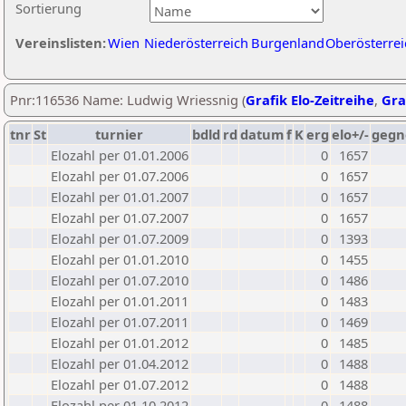
Sortierung
Vereinslisten:
Wien
Niederösterreich
Burgenland
Oberösterrei
Pnr:116536 Name: Ludwig Wriessnig (
Grafik Elo-Zeitreihe
,
Gra
tnr
St
turnier
bdld
rd
datum
f
K
erg
elo+/-
gegn
Elozahl per 01.01.2006
0
1657
Elozahl per 01.07.2006
0
1657
Elozahl per 01.01.2007
0
1657
Elozahl per 01.07.2007
0
1657
Elozahl per 01.07.2009
0
1393
Elozahl per 01.01.2010
0
1455
Elozahl per 01.07.2010
0
1486
Elozahl per 01.01.2011
0
1483
Elozahl per 01.07.2011
0
1469
Elozahl per 01.01.2012
0
1485
Elozahl per 01.04.2012
0
1488
Elozahl per 01.07.2012
0
1488
Elozahl per 01.10.2012
0
1488