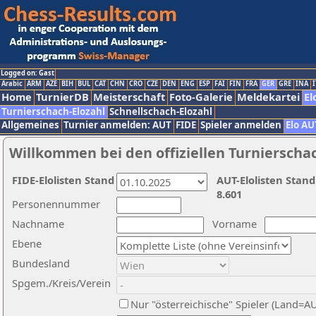
Logged on: Gast
Arabic
ARM
AZE
BIH
BUL
CAT
CHN
CRO
CZE
DEN
ENG
ESP
FAI
FIN
FRA
GER
GRE
INA
I
Home
TurnierDB
Meisterschaft
Foto-Galerie
Meldekartei
El
Turnierschach-Elozahl
Schnellschach-Elozahl
Allgemeines
Turnier anmelden: AUT
FIDE
Spieler anmelden
Elo AU
Willkommen bei den offiziellen Turnierscha
FIDE-Elolisten Stand
AUT-Elolisten Stand
8.601
Personennummer
Nachname
Vorname
Ebene
Bundesland
Spgem./Kreis/Verein
Nur "österreichische" Spieler (Land=A