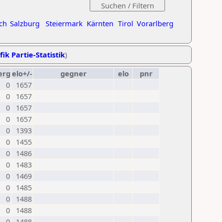
ch
Salzburg
Steiermark
Kärnten
Tirol
Vorarlberg
fik Partie-Statistik
)
erg
elo+/-
gegner
elo
pnr
0
1657
0
1657
0
1657
0
1657
0
1393
0
1455
0
1486
0
1483
0
1469
0
1485
0
1488
0
1488
0
1488