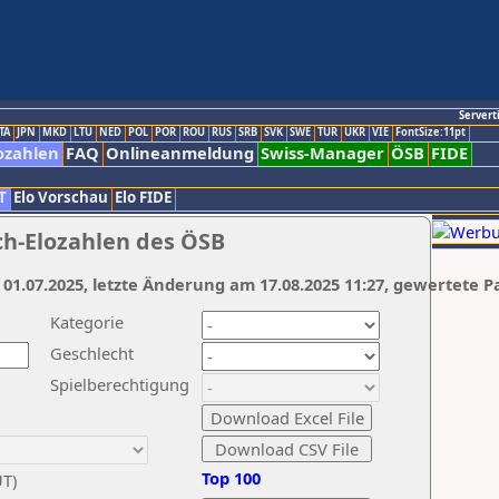
Servert
TA
JPN
MKD
LTU
NED
POL
POR
ROU
RUS
SRB
SVK
SWE
TUR
UKR
VIE
FontSize:11pt
ozahlen
FAQ
Onlineanmeldung
Swiss-Manager
ÖSB
FIDE
T
Elo Vorschau
Elo FIDE
ch-Elozahlen des ÖSB
 01.07.2025, letzte Änderung am 17.08.2025 11:27, gewertete P
Kategorie
Geschlecht
Spielberechtigung
Top 100
UT)