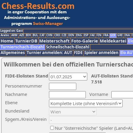
Logged on: Gast
Arabic
ARM
AZE
BIH
BUL
CAT
CHN
CRO
CZE
DEN
ENG
ESP
FAI
FIN
FRA
GER
GRE
INA
I
Home
TurnierDB
Meisterschaft
Foto-Galerie
Meldekartei
El
Turnierschach-Elozahl
Schnellschach-Elozahl
Allgemeines
Turnier anmelden: AUT
FIDE
Spieler anmelden
Elo AU
Willkommen bei den offiziellen Turnierscha
FIDE-Elolisten Stand
AUT-Elolisten Stand
7.518
Personennummer
Nachname
Vorname
Ebene
Bundesland
Spgem./Kreis/Verein
Nur "österreichische" Spieler (Land=A