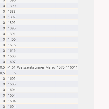
0
1390
0
1390
0
1388
0
1397
0
1395
0
1395
0
1391
0
1406
0
1616
0
1616
0
1603
0
1607
0,5
-1,61
Weissenbrunner Mario
1570
116011
0,5
-1,6
0
1605
0
1605
0
1604
0
1604
0
1604
0
1604