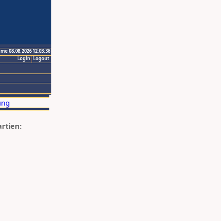
ime 08.08.2026 12:03:36
Login
Logout
artien: