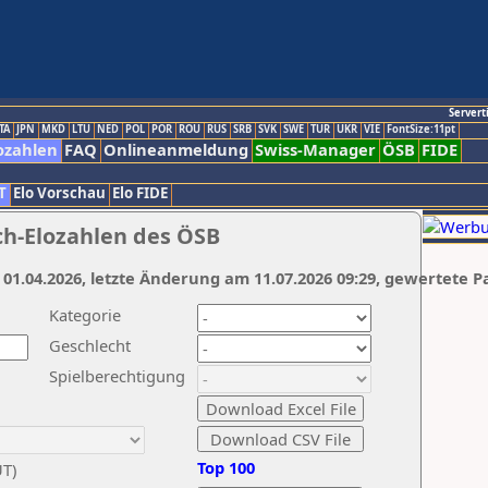
Servert
TA
JPN
MKD
LTU
NED
POL
POR
ROU
RUS
SRB
SVK
SWE
TUR
UKR
VIE
FontSize:11pt
ozahlen
FAQ
Onlineanmeldung
Swiss-Manager
ÖSB
FIDE
T
Elo Vorschau
Elo FIDE
ch-Elozahlen des ÖSB
 01.04.2026, letzte Änderung am 11.07.2026 09:29, gewertete P
Kategorie
Geschlecht
Spielberechtigung
Top 100
UT)