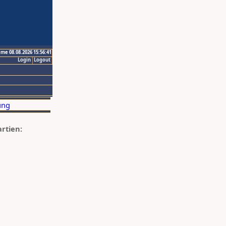
ime 08.08.2026 15:56:41
Login
Logout
artien: