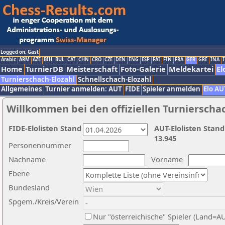
Logged on: Gast
Arabic
ARM
AZE
BIH
BUL
CAT
CHN
CRO
CZE
DEN
ENG
ESP
FAI
FIN
FRA
GER
GRE
INA
I
Home
TurnierDB
Meisterschaft
Foto-Galerie
Meldekartei
El
Turnierschach-Elozahl
Schnellschach-Elozahl
Allgemeines
Turnier anmelden: AUT
FIDE
Spieler anmelden
Elo AU
Willkommen bei den offiziellen Turnierscha
FIDE-Elolisten Stand
AUT-Elolisten Stand
13.945
Personennummer
Nachname
Vorname
Ebene
Bundesland
Spgem./Kreis/Verein
Nur "österreichische" Spieler (Land=A