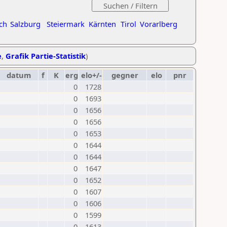
ch
Salzburg
Steiermark
Kärnten
Tirol
Vorarlberg
e
,
Grafik Partie-Statistik
)
datum
f
K
erg
elo+/-
gegner
elo
pnr
0
1728
0
1693
0
1656
0
1656
0
1653
0
1644
0
1644
0
1647
0
1652
0
1607
0
1606
0
1599
0
1613