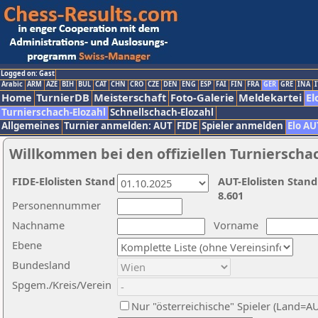
Logged on: Gast
Arabic
ARM
AZE
BIH
BUL
CAT
CHN
CRO
CZE
DEN
ENG
ESP
FAI
FIN
FRA
GER
GRE
INA
I
Home
TurnierDB
Meisterschaft
Foto-Galerie
Meldekartei
El
Turnierschach-Elozahl
Schnellschach-Elozahl
Allgemeines
Turnier anmelden: AUT
FIDE
Spieler anmelden
Elo AU
Willkommen bei den offiziellen Turnierscha
FIDE-Elolisten Stand
AUT-Elolisten Stand
8.601
Personennummer
Nachname
Vorname
Ebene
Bundesland
Spgem./Kreis/Verein
Nur "österreichische" Spieler (Land=A