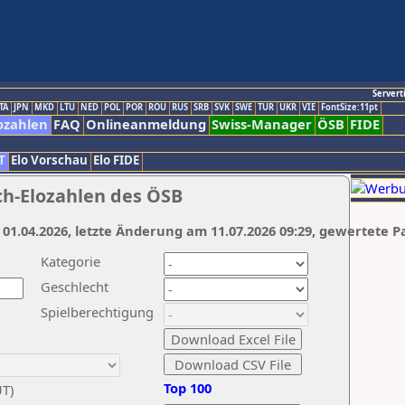
Servert
TA
JPN
MKD
LTU
NED
POL
POR
ROU
RUS
SRB
SVK
SWE
TUR
UKR
VIE
FontSize:11pt
ozahlen
FAQ
Onlineanmeldung
Swiss-Manager
ÖSB
FIDE
T
Elo Vorschau
Elo FIDE
ch-Elozahlen des ÖSB
 01.04.2026, letzte Änderung am 11.07.2026 09:29, gewertete P
Kategorie
Geschlecht
Spielberechtigung
Top 100
UT)