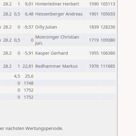
28.2
1
9,01
Hinterleitner Herbert
1590
105113
28.2
0,5
6,48
Hessenberger Andreas
1901
105033
w
28.2
0
-9,57
Dilly Julian
1839
128230
Moerzinger Christian
w
28.2
0,5
0
1719
109380
Jun.
28.2
0
-5,91
Kasper Gerhard
1955
106380
28.2
1
22,81
Redhammer Markus
1976
111685
4,5
25,6
0
1748
0
1752
0
1752
 der nächsten Wertungsperiode.