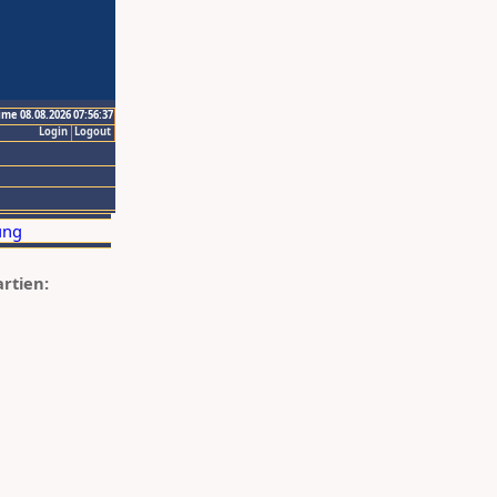
ime 08.08.2026 07:56:37
Login
Logout
artien: