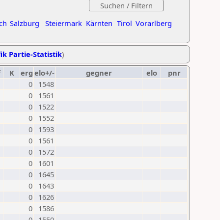
ch
Salzburg
Steiermark
Kärnten
Tirol
Vorarlberg
ik Partie-Statistik
)
f
K
erg
elo+/-
gegner
elo
pnr
0
1548
0
1561
0
1522
0
1552
0
1593
0
1561
0
1572
0
1601
0
1645
0
1643
0
1626
0
1586
0
1550