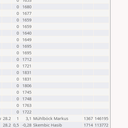
0
1653
0
1680
0
1677
0
1659
0
1659
0
1640
0
1649
0
1695
0
1695
0
1712
0
1721
0
1831
0
1831
0
1806
0
1745
0
1748
0
1763
0
1722
w
28.2
1
3,1
Mühlböck Markus
1367
146195
28.2
0,5
-0,28
Skembic Hasib
1714
113772