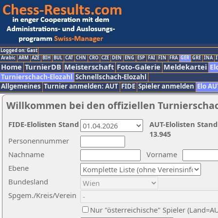
Logged on: Gast
Arabic
ARM
AZE
BIH
BUL
CAT
CHN
CRO
CZE
DEN
ENG
ESP
FAI
FIN
FRA
GER
GRE
INA
I
Home
TurnierDB
Meisterschaft
Foto-Galerie
Meldekartei
El
Turnierschach-Elozahl
Schnellschach-Elozahl
Allgemeines
Turnier anmelden: AUT
FIDE
Spieler anmelden
Elo AU
Willkommen bei den offiziellen Turnierscha
FIDE-Elolisten Stand
AUT-Elolisten Stand
13.945
Personennummer
Nachname
Vorname
Ebene
Bundesland
Spgem./Kreis/Verein
Nur "österreichische" Spieler (Land=A