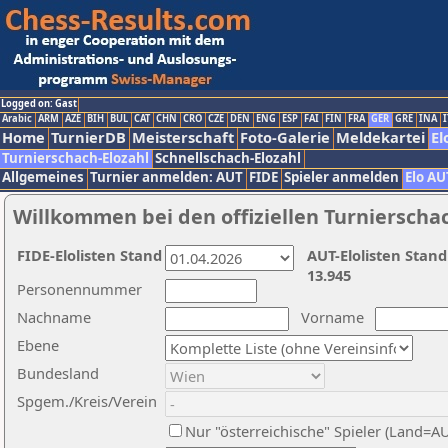
Logged on: Gast
Arabic
ARM
AZE
BIH
BUL
CAT
CHN
CRO
CZE
DEN
ENG
ESP
FAI
FIN
FRA
GER
GRE
INA
I
Home
TurnierDB
Meisterschaft
Foto-Galerie
Meldekartei
El
Turnierschach-Elozahl
Schnellschach-Elozahl
Allgemeines
Turnier anmelden: AUT
FIDE
Spieler anmelden
Elo AU
Willkommen bei den offiziellen Turnierscha
FIDE-Elolisten Stand
AUT-Elolisten Stand
13.945
Personennummer
Nachname
Vorname
Ebene
Bundesland
Spgem./Kreis/Verein
Nur "österreichische" Spieler (Land=A