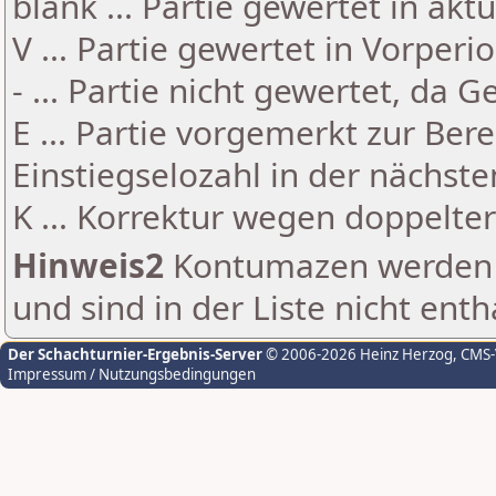
blank ... Partie gewertet in akt
V ... Partie gewertet in Vorperi
- ... Partie nicht gewertet, da 
E ... Partie vorgemerkt zur Be
Einstiegselozahl in der nächst
K ... Korrektur wegen doppelt
Hinweis2
Kontumazen werden g
und sind in der Liste nicht enth
Der Schachturnier-Ergebnis-Server
© 2006-2026 Heinz Herzog
, CMS
Impressum / Nutzungsbedingungen