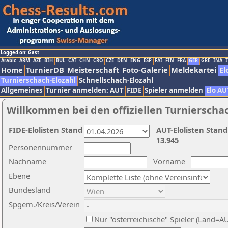
Logged on: Gast
Arabic
ARM
AZE
BIH
BUL
CAT
CHN
CRO
CZE
DEN
ENG
ESP
FAI
FIN
FRA
GER
GRE
INA
I
Home
TurnierDB
Meisterschaft
Foto-Galerie
Meldekartei
El
Turnierschach-Elozahl
Schnellschach-Elozahl
Allgemeines
Turnier anmelden: AUT
FIDE
Spieler anmelden
Elo AU
Willkommen bei den offiziellen Turnierscha
FIDE-Elolisten Stand
AUT-Elolisten Stand
13.945
Personennummer
Nachname
Vorname
Ebene
Bundesland
Spgem./Kreis/Verein
Nur "österreichische" Spieler (Land=A