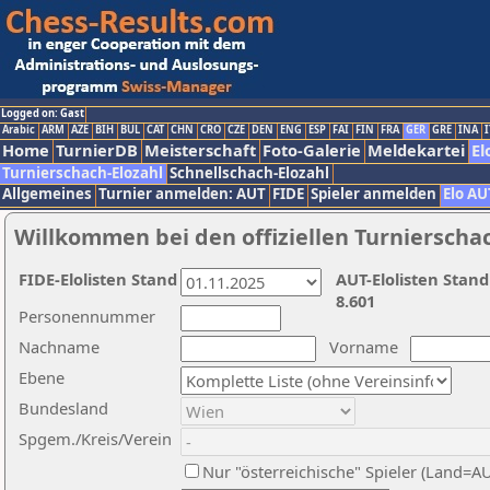
Logged on: Gast
Arabic
ARM
AZE
BIH
BUL
CAT
CHN
CRO
CZE
DEN
ENG
ESP
FAI
FIN
FRA
GER
GRE
INA
I
Home
TurnierDB
Meisterschaft
Foto-Galerie
Meldekartei
El
Turnierschach-Elozahl
Schnellschach-Elozahl
Allgemeines
Turnier anmelden: AUT
FIDE
Spieler anmelden
Elo AU
Willkommen bei den offiziellen Turnierscha
FIDE-Elolisten Stand
AUT-Elolisten Stand
8.601
Personennummer
Nachname
Vorname
Ebene
Bundesland
Spgem./Kreis/Verein
Nur "österreichische" Spieler (Land=A