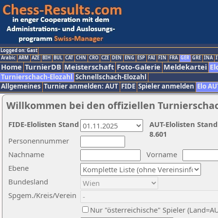
Logged on: Gast
Arabic
ARM
AZE
BIH
BUL
CAT
CHN
CRO
CZE
DEN
ENG
ESP
FAI
FIN
FRA
GER
GRE
INA
I
Home
TurnierDB
Meisterschaft
Foto-Galerie
Meldekartei
El
Turnierschach-Elozahl
Schnellschach-Elozahl
Allgemeines
Turnier anmelden: AUT
FIDE
Spieler anmelden
Elo AU
Willkommen bei den offiziellen Turnierscha
FIDE-Elolisten Stand
AUT-Elolisten Stand
8.601
Personennummer
Nachname
Vorname
Ebene
Bundesland
Spgem./Kreis/Verein
Nur "österreichische" Spieler (Land=A