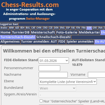
Logged on: Gast
Arabic
ARM
AZE
BIH
BUL
CAT
CHN
CRO
CZE
DEN
ENG
ESP
FAI
FIN
FRA
GER
GRE
INA
I
Home
TurnierDB
Meisterschaft
Foto-Galerie
Meldekartei
El
Turnierschach-Elozahl
Schnellschach-Elozahl
Allgemeines
Turnier anmelden: AUT
FIDE
Spieler anmelden
Elo AU
Willkommen bei den offiziellen Turnierscha
FIDE-Elolisten Stand
AUT-Elolisten Stand
10.879
Personennummer
Nachname
Vorname
Ebene
Bundesland
Spgem./Kreis/Verein
Nur "österreichische" Spieler (Land=A