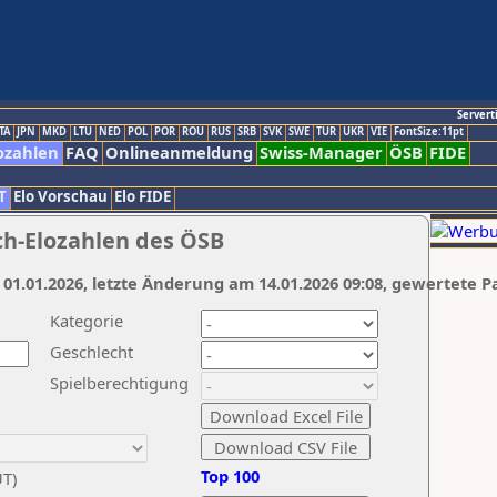
Servert
TA
JPN
MKD
LTU
NED
POL
POR
ROU
RUS
SRB
SVK
SWE
TUR
UKR
VIE
FontSize:11pt
ozahlen
FAQ
Onlineanmeldung
Swiss-Manager
ÖSB
FIDE
T
Elo Vorschau
Elo FIDE
ch-Elozahlen des ÖSB
 01.01.2026, letzte Änderung am 14.01.2026 09:08, gewertete P
Kategorie
Geschlecht
Spielberechtigung
Top 100
UT)