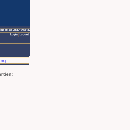
ime 08.08.2026 19:48:56
Login
Logout
artien: