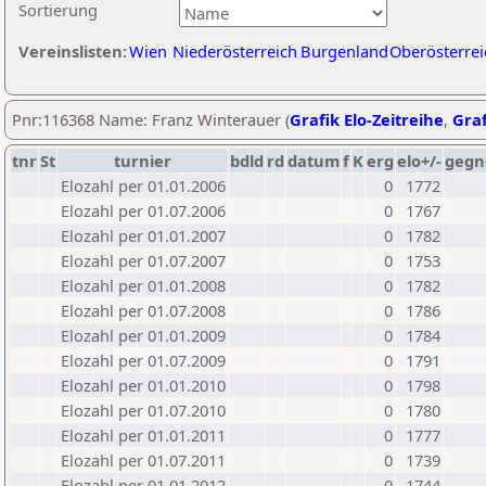
Sortierung
Vereinslisten:
Wien
Niederösterreich
Burgenland
Oberösterrei
Pnr:116368 Name: Franz Winterauer (
Grafik Elo-Zeitreihe
,
Graf
tnr
St
turnier
bdld
rd
datum
f
K
erg
elo+/-
gegn
Elozahl per 01.01.2006
0
1772
Elozahl per 01.07.2006
0
1767
Elozahl per 01.01.2007
0
1782
Elozahl per 01.07.2007
0
1753
Elozahl per 01.01.2008
0
1782
Elozahl per 01.07.2008
0
1786
Elozahl per 01.01.2009
0
1784
Elozahl per 01.07.2009
0
1791
Elozahl per 01.01.2010
0
1798
Elozahl per 01.07.2010
0
1780
Elozahl per 01.01.2011
0
1777
Elozahl per 01.07.2011
0
1739
Elozahl per 01.01.2012
0
1744