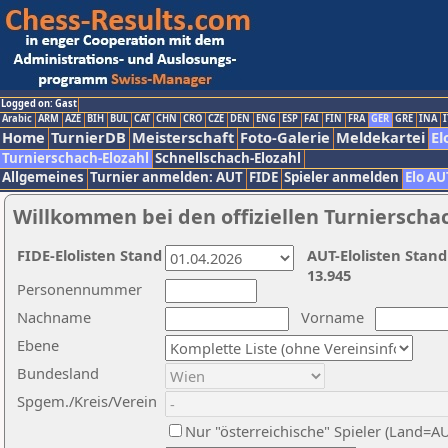
Logged on: Gast
Arabic
ARM
AZE
BIH
BUL
CAT
CHN
CRO
CZE
DEN
ENG
ESP
FAI
FIN
FRA
GER
GRE
INA
I
Home
TurnierDB
Meisterschaft
Foto-Galerie
Meldekartei
El
Turnierschach-Elozahl
Schnellschach-Elozahl
Allgemeines
Turnier anmelden: AUT
FIDE
Spieler anmelden
Elo AU
Willkommen bei den offiziellen Turnierscha
FIDE-Elolisten Stand
AUT-Elolisten Stand
13.945
Personennummer
Nachname
Vorname
Ebene
Bundesland
Spgem./Kreis/Verein
Nur "österreichische" Spieler (Land=A