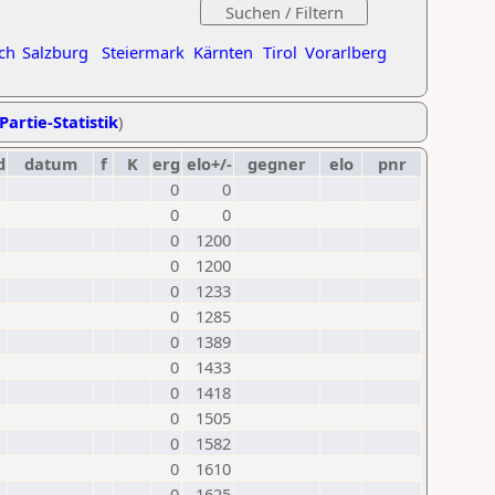
ch
Salzburg
Steiermark
Kärnten
Tirol
Vorarlberg
Partie-Statistik
)
d
datum
f
K
erg
elo+/-
gegner
elo
pnr
0
0
0
0
0
1200
0
1200
0
1233
0
1285
0
1389
0
1433
0
1418
0
1505
0
1582
0
1610
0
1625