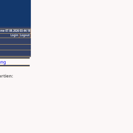
ime 07.08.2026 03:44:18
Login
Logout
artien: