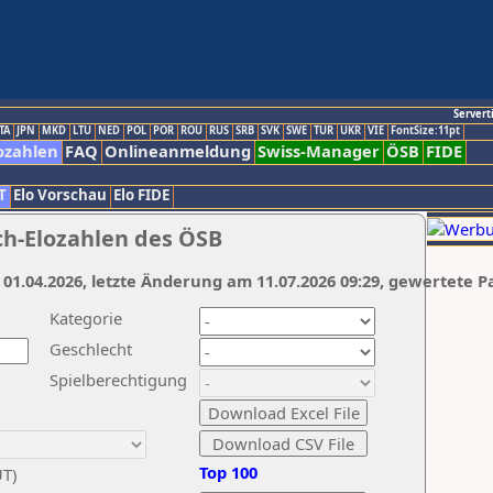
Servert
TA
JPN
MKD
LTU
NED
POL
POR
ROU
RUS
SRB
SVK
SWE
TUR
UKR
VIE
FontSize:11pt
ozahlen
FAQ
Onlineanmeldung
Swiss-Manager
ÖSB
FIDE
T
Elo Vorschau
Elo FIDE
ch-Elozahlen des ÖSB
 01.04.2026, letzte Änderung am 11.07.2026 09:29, gewertete P
Kategorie
Geschlecht
Spielberechtigung
Top 100
UT)