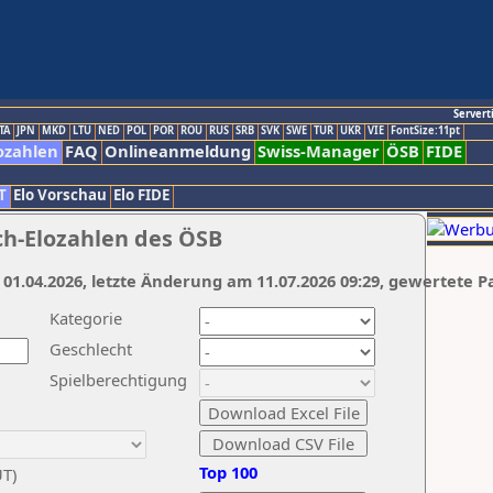
Servert
TA
JPN
MKD
LTU
NED
POL
POR
ROU
RUS
SRB
SVK
SWE
TUR
UKR
VIE
FontSize:11pt
ozahlen
FAQ
Onlineanmeldung
Swiss-Manager
ÖSB
FIDE
T
Elo Vorschau
Elo FIDE
ch-Elozahlen des ÖSB
 01.04.2026, letzte Änderung am 11.07.2026 09:29, gewertete P
Kategorie
Geschlecht
Spielberechtigung
Top 100
UT)