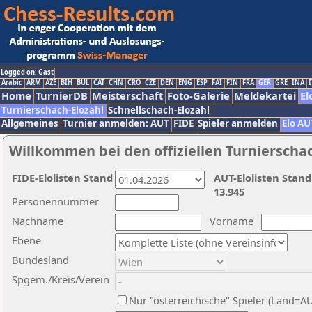
Logged on: Gast
Arabic
ARM
AZE
BIH
BUL
CAT
CHN
CRO
CZE
DEN
ENG
ESP
FAI
FIN
FRA
GER
GRE
INA
I
Home
TurnierDB
Meisterschaft
Foto-Galerie
Meldekartei
El
Turnierschach-Elozahl
Schnellschach-Elozahl
Allgemeines
Turnier anmelden: AUT
FIDE
Spieler anmelden
Elo AU
Willkommen bei den offiziellen Turnierscha
FIDE-Elolisten Stand
AUT-Elolisten Stand
13.945
Personennummer
Nachname
Vorname
Ebene
Bundesland
Spgem./Kreis/Verein
Nur "österreichische" Spieler (Land=A