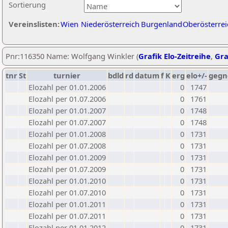
Sortierung
Vereinslisten:
Wien
Niederösterreich
Burgenland
Oberösterrei
Pnr:116350 Name: Wolfgang Winkler (
Grafik Elo-Zeitreihe
,
Gra
tnr
St
turnier
bdld
rd
datum
f
K
erg
elo+/-
gegn
Elozahl per 01.01.2006
0
1747
Elozahl per 01.07.2006
0
1761
Elozahl per 01.01.2007
0
1748
Elozahl per 01.07.2007
0
1748
Elozahl per 01.01.2008
0
1731
Elozahl per 01.07.2008
0
1731
Elozahl per 01.01.2009
0
1731
Elozahl per 01.07.2009
0
1731
Elozahl per 01.01.2010
0
1731
Elozahl per 01.07.2010
0
1731
Elozahl per 01.01.2011
0
1731
Elozahl per 01.07.2011
0
1731
Elozahl per 01.01.2012
0
1731