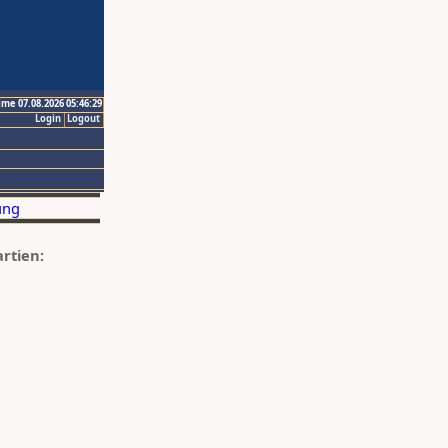
ime 07.08.2026 05:46:29
Login
Logout
artien: