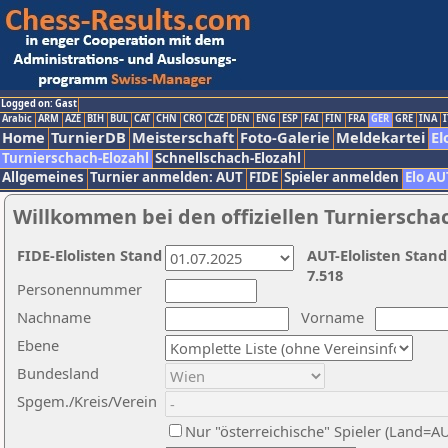
Logged on: Gast
Arabic
ARM
AZE
BIH
BUL
CAT
CHN
CRO
CZE
DEN
ENG
ESP
FAI
FIN
FRA
GER
GRE
INA
I
Home
TurnierDB
Meisterschaft
Foto-Galerie
Meldekartei
El
Turnierschach-Elozahl
Schnellschach-Elozahl
Allgemeines
Turnier anmelden: AUT
FIDE
Spieler anmelden
Elo AU
Willkommen bei den offiziellen Turnierscha
FIDE-Elolisten Stand
AUT-Elolisten Stand
7.518
Personennummer
Nachname
Vorname
Ebene
Bundesland
Spgem./Kreis/Verein
Nur "österreichische" Spieler (Land=A