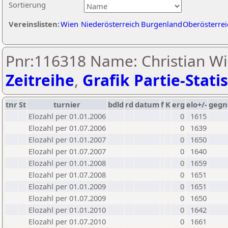
Sortierung
Vereinslisten:
Wien
Niederösterreich
Burgenland
Oberösterrei
Pnr:116318 Name: Christian Win
Zeitreihe
,
Grafik Partie-Statis
tnr
St
turnier
bdld
rd
datum
f
K
erg
elo+/-
gegn
Elozahl per 01.01.2006
0
1615
Elozahl per 01.07.2006
0
1639
Elozahl per 01.01.2007
0
1650
Elozahl per 01.07.2007
0
1640
Elozahl per 01.01.2008
0
1659
Elozahl per 01.07.2008
0
1651
Elozahl per 01.01.2009
0
1651
Elozahl per 01.07.2009
0
1650
Elozahl per 01.01.2010
0
1642
Elozahl per 01.07.2010
0
1661