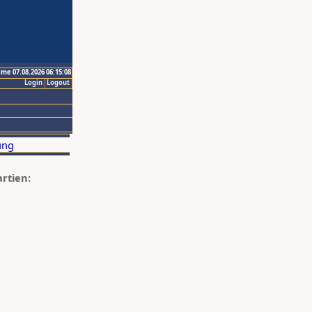
ime 07.08.2026 06:15:08
Login
Logout
artien: