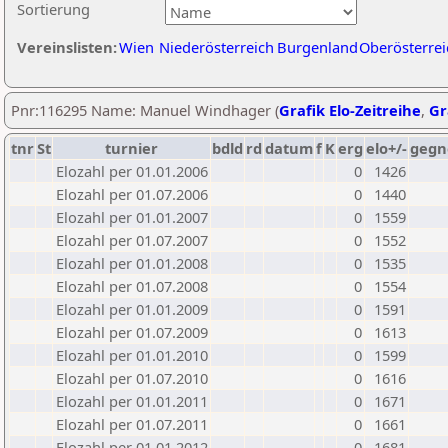
Sortierung
Vereinslisten:
Wien
Niederösterreich
Burgenland
Oberösterrei
Pnr:116295 Name: Manuel Windhager (
Grafik Elo-Zeitreihe
,
Gr
tnr
St
turnier
bdld
rd
datum
f
K
erg
elo+/-
gegn
Elozahl per 01.01.2006
0
1426
Elozahl per 01.07.2006
0
1440
Elozahl per 01.01.2007
0
1559
Elozahl per 01.07.2007
0
1552
Elozahl per 01.01.2008
0
1535
Elozahl per 01.07.2008
0
1554
Elozahl per 01.01.2009
0
1591
Elozahl per 01.07.2009
0
1613
Elozahl per 01.01.2010
0
1599
Elozahl per 01.07.2010
0
1616
Elozahl per 01.01.2011
0
1671
Elozahl per 01.07.2011
0
1661
Elozahl per 01.01.2012
0
1681