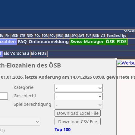
Servert
TA
JPN
MKD
LTU
NED
POL
POR
ROU
RUS
SRB
SVK
SWE
TUR
UKR
VIE
FontSize:11pt
ozahlen
FAQ
Onlineanmeldung
Swiss-Manager
ÖSB
FIDE
T
Elo Vorschau
Elo FIDE
ch-Elozahlen des ÖSB
 01.01.2026, letzte Änderung am 14.01.2026 09:08, gewertete P
Kategorie
Geschlecht
Spielberechtigung
Top 100
UT)