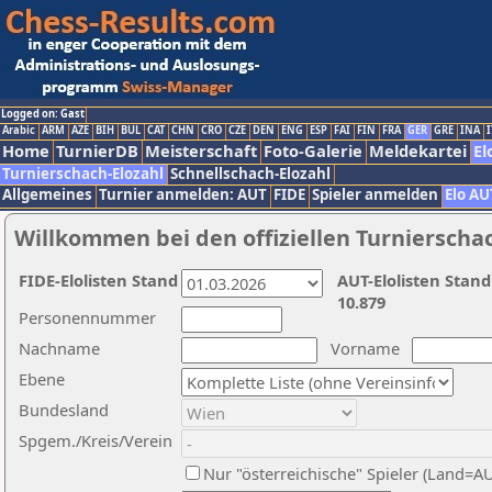
Logged on: Gast
Arabic
ARM
AZE
BIH
BUL
CAT
CHN
CRO
CZE
DEN
ENG
ESP
FAI
FIN
FRA
GER
GRE
INA
I
Home
TurnierDB
Meisterschaft
Foto-Galerie
Meldekartei
El
Turnierschach-Elozahl
Schnellschach-Elozahl
Allgemeines
Turnier anmelden: AUT
FIDE
Spieler anmelden
Elo AU
Willkommen bei den offiziellen Turnierscha
FIDE-Elolisten Stand
AUT-Elolisten Stand
10.879
Personennummer
Nachname
Vorname
Ebene
Bundesland
Spgem./Kreis/Verein
Nur "österreichische" Spieler (Land=A