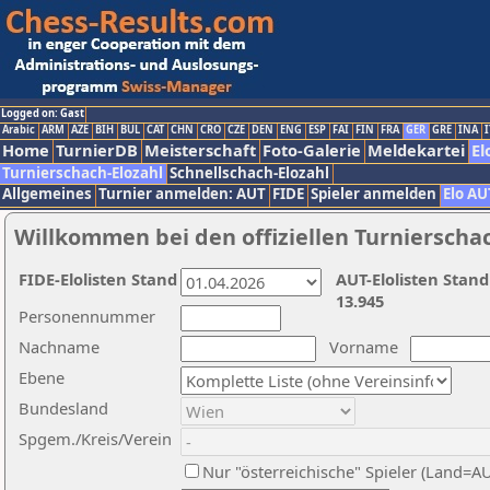
Logged on: Gast
Arabic
ARM
AZE
BIH
BUL
CAT
CHN
CRO
CZE
DEN
ENG
ESP
FAI
FIN
FRA
GER
GRE
INA
I
Home
TurnierDB
Meisterschaft
Foto-Galerie
Meldekartei
El
Turnierschach-Elozahl
Schnellschach-Elozahl
Allgemeines
Turnier anmelden: AUT
FIDE
Spieler anmelden
Elo AU
Willkommen bei den offiziellen Turnierscha
FIDE-Elolisten Stand
AUT-Elolisten Stand
13.945
Personennummer
Nachname
Vorname
Ebene
Bundesland
Spgem./Kreis/Verein
Nur "österreichische" Spieler (Land=A