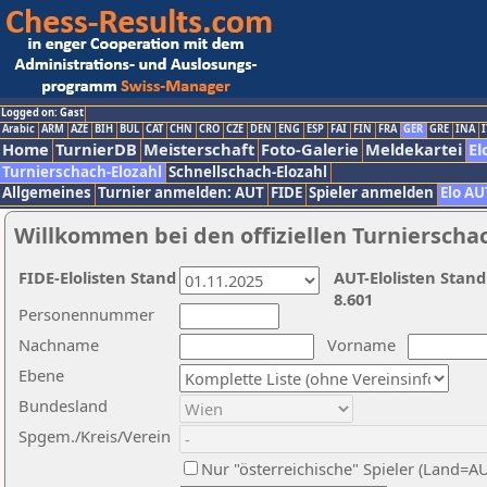
Logged on: Gast
Arabic
ARM
AZE
BIH
BUL
CAT
CHN
CRO
CZE
DEN
ENG
ESP
FAI
FIN
FRA
GER
GRE
INA
I
Home
TurnierDB
Meisterschaft
Foto-Galerie
Meldekartei
El
Turnierschach-Elozahl
Schnellschach-Elozahl
Allgemeines
Turnier anmelden: AUT
FIDE
Spieler anmelden
Elo AU
Willkommen bei den offiziellen Turnierscha
FIDE-Elolisten Stand
AUT-Elolisten Stand
8.601
Personennummer
Nachname
Vorname
Ebene
Bundesland
Spgem./Kreis/Verein
Nur "österreichische" Spieler (Land=A