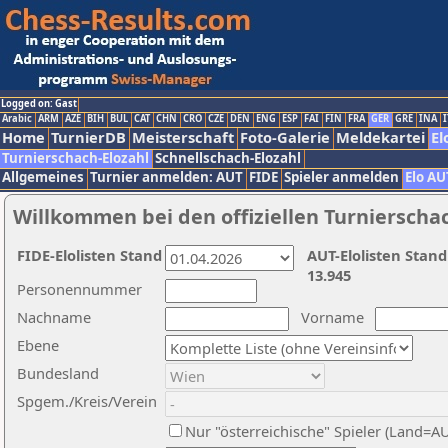
Logged on: Gast
Arabic
ARM
AZE
BIH
BUL
CAT
CHN
CRO
CZE
DEN
ENG
ESP
FAI
FIN
FRA
GER
GRE
INA
I
Home
TurnierDB
Meisterschaft
Foto-Galerie
Meldekartei
El
Turnierschach-Elozahl
Schnellschach-Elozahl
Allgemeines
Turnier anmelden: AUT
FIDE
Spieler anmelden
Elo AU
Willkommen bei den offiziellen Turnierscha
FIDE-Elolisten Stand
AUT-Elolisten Stand
13.945
Personennummer
Nachname
Vorname
Ebene
Bundesland
Spgem./Kreis/Verein
Nur "österreichische" Spieler (Land=A