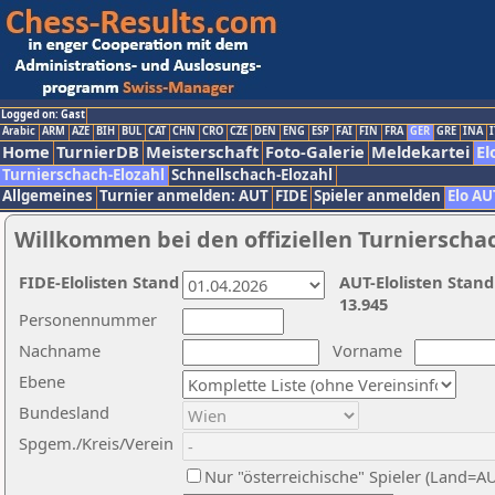
Logged on: Gast
Arabic
ARM
AZE
BIH
BUL
CAT
CHN
CRO
CZE
DEN
ENG
ESP
FAI
FIN
FRA
GER
GRE
INA
I
Home
TurnierDB
Meisterschaft
Foto-Galerie
Meldekartei
El
Turnierschach-Elozahl
Schnellschach-Elozahl
Allgemeines
Turnier anmelden: AUT
FIDE
Spieler anmelden
Elo AU
Willkommen bei den offiziellen Turnierscha
FIDE-Elolisten Stand
AUT-Elolisten Stand
13.945
Personennummer
Nachname
Vorname
Ebene
Bundesland
Spgem./Kreis/Verein
Nur "österreichische" Spieler (Land=A