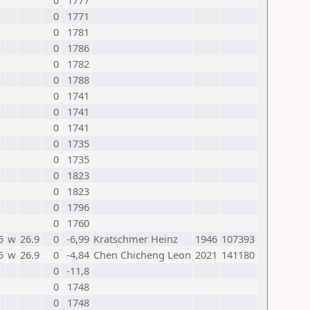
0
1777
0
1771
0
1781
0
1786
0
1782
0
1788
0
1741
0
1741
0
1741
0
1735
0
1735
0
1823
0
1823
0
1796
0
1760
5
w
26.9
0
-6,99
Kratschmer Heinz
1946
107393
5
w
26.9
0
-4,84
Chen Chicheng Leon
2021
141180
0
-11,8
0
1748
0
1748