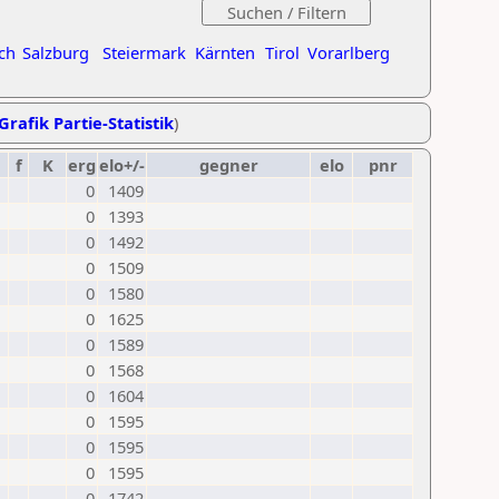
ch
Salzburg
Steiermark
Kärnten
Tirol
Vorarlberg
Grafik Partie-Statistik
)
f
K
erg
elo+/-
gegner
elo
pnr
0
1409
0
1393
0
1492
0
1509
0
1580
0
1625
0
1589
0
1568
0
1604
0
1595
0
1595
0
1595
0
1742