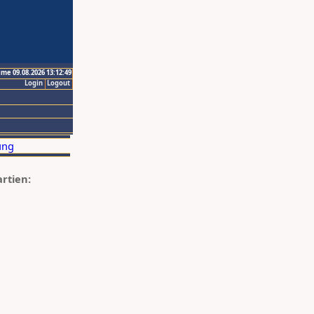
ime 09.08.2026 13:12:49
Login
Logout
artien: