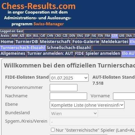
Logged on: Gast
Arabic
ARM
AZE
BIH
BUL
CAT
CHN
CRO
CZE
DEN
ENG
ESP
FAI
FIN
FRA
GER
GRE
INA
I
Home
TurnierDB
Meisterschaft
Foto-Galerie
Meldekartei
El
Turnierschach-Elozahl
Schnellschach-Elozahl
Allgemeines
Turnier anmelden: AUT
FIDE
Spieler anmelden
Elo AU
Willkommen bei den offiziellen Turnierscha
FIDE-Elolisten Stand
AUT-Elolisten Stand
7.518
Personennummer
Nachname
Vorname
Ebene
Bundesland
Spgem./Kreis/Verein
Nur "österreichische" Spieler (Land=A