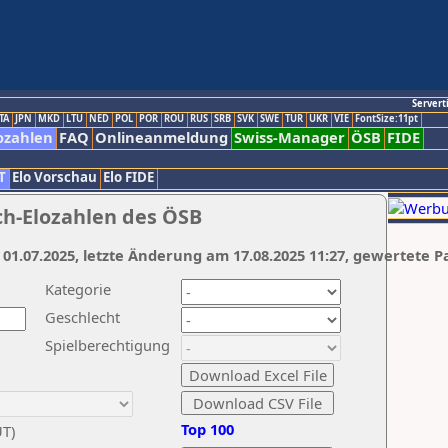
Servert
TA
JPN
MKD
LTU
NED
POL
POR
ROU
RUS
SRB
SVK
SWE
TUR
UKR
VIE
FontSize:11pt
ozahlen
FAQ
Onlineanmeldung
Swiss-Manager
ÖSB
FIDE
T
Elo Vorschau
Elo FIDE
ch-Elozahlen des ÖSB
 01.07.2025, letzte Änderung am 17.08.2025 11:27, gewertete P
Kategorie
Geschlecht
Spielberechtigung
Top 100
UT)