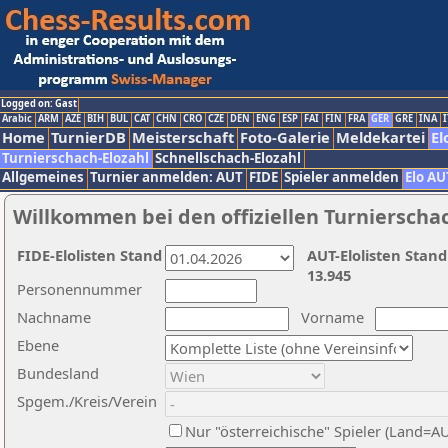
Logged on: Gast
Arabic
ARM
AZE
BIH
BUL
CAT
CHN
CRO
CZE
DEN
ENG
ESP
FAI
FIN
FRA
GER
GRE
INA
I
Home
TurnierDB
Meisterschaft
Foto-Galerie
Meldekartei
El
Turnierschach-Elozahl
Schnellschach-Elozahl
Allgemeines
Turnier anmelden: AUT
FIDE
Spieler anmelden
Elo AU
Willkommen bei den offiziellen Turnierscha
FIDE-Elolisten Stand
AUT-Elolisten Stand
13.945
Personennummer
Nachname
Vorname
Ebene
Bundesland
Spgem./Kreis/Verein
Nur "österreichische" Spieler (Land=A