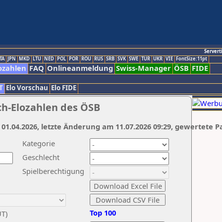
Servert
TA
JPN
MKD
LTU
NED
POL
POR
ROU
RUS
SRB
SVK
SWE
TUR
UKR
VIE
FontSize:11pt
ozahlen
FAQ
Onlineanmeldung
Swiss-Manager
ÖSB
FIDE
T
Elo Vorschau
Elo FIDE
ch-Elozahlen des ÖSB
 01.04.2026, letzte Änderung am 11.07.2026 09:29, gewertete P
Kategorie
Geschlecht
Spielberechtigung
Top 100
UT)