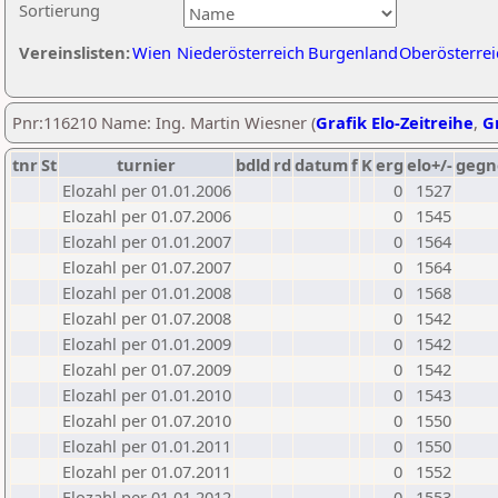
Sortierung
Vereinslisten:
Wien
Niederösterreich
Burgenland
Oberösterrei
Pnr:116210 Name: Ing. Martin Wiesner (
Grafik Elo-Zeitreihe
,
Gr
tnr
St
turnier
bdld
rd
datum
f
K
erg
elo+/-
gegn
Elozahl per 01.01.2006
0
1527
Elozahl per 01.07.2006
0
1545
Elozahl per 01.01.2007
0
1564
Elozahl per 01.07.2007
0
1564
Elozahl per 01.01.2008
0
1568
Elozahl per 01.07.2008
0
1542
Elozahl per 01.01.2009
0
1542
Elozahl per 01.07.2009
0
1542
Elozahl per 01.01.2010
0
1543
Elozahl per 01.07.2010
0
1550
Elozahl per 01.01.2011
0
1550
Elozahl per 01.07.2011
0
1552
Elozahl per 01.01.2012
0
1553