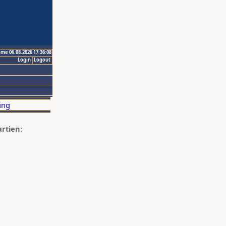
ime 06.08.2026 17:36:08
Login
Logout
artien: