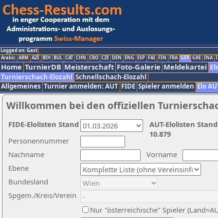
Logged on: Gast
Arabic
ARM
AZE
BIH
BUL
CAT
CHN
CRO
CZE
DEN
ENG
ESP
FAI
FIN
FRA
GER
GRE
INA
I
Home
TurnierDB
Meisterschaft
Foto-Galerie
Meldekartei
El
Turnierschach-Elozahl
Schnellschach-Elozahl
Allgemeines
Turnier anmelden: AUT
FIDE
Spieler anmelden
Elo AU
Willkommen bei den offiziellen Turnierscha
FIDE-Elolisten Stand
AUT-Elolisten Stand
10.879
Personennummer
Nachname
Vorname
Ebene
Bundesland
Spgem./Kreis/Verein
Nur "österreichische" Spieler (Land=A