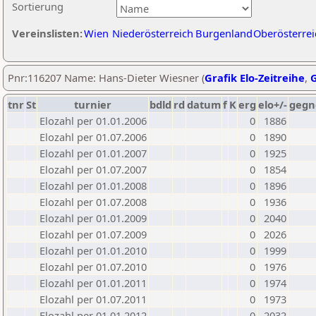
Sortierung
Vereinslisten:
Wien
Niederösterreich
Burgenland
Oberösterrei
Pnr:116207 Name: Hans-Dieter Wiesner (
Grafik Elo-Zeitreihe
,
G
tnr
St
turnier
bdld
rd
datum
f
K
erg
elo+/-
gegn
Elozahl per 01.01.2006
0
1886
Elozahl per 01.07.2006
0
1890
Elozahl per 01.01.2007
0
1925
Elozahl per 01.07.2007
0
1854
Elozahl per 01.01.2008
0
1896
Elozahl per 01.07.2008
0
1936
Elozahl per 01.01.2009
0
2040
Elozahl per 01.07.2009
0
2026
Elozahl per 01.01.2010
0
1999
Elozahl per 01.07.2010
0
1976
Elozahl per 01.01.2011
0
1974
Elozahl per 01.07.2011
0
1973
Elozahl per 01.01.2012
0
2032