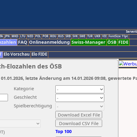
Servert
TA
JPN
MKD
LTU
NED
POL
POR
ROU
RUS
SRB
SVK
SWE
TUR
UKR
VIE
FontSize:11pt
ozahlen
FAQ
Onlineanmeldung
Swiss-Manager
ÖSB
FIDE
T
Elo Vorschau
Elo FIDE
ch-Elozahlen des ÖSB
 01.01.2026, letzte Änderung am 14.01.2026 09:08, gewertete P
Kategorie
Geschlecht
Spielberechtigung
Top 100
UT)