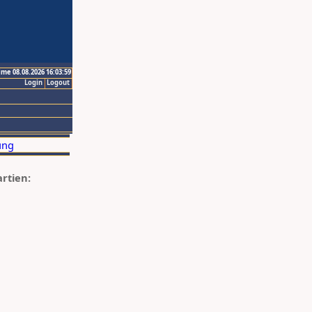
ime 08.08.2026 16:03:59
Login
Logout
artien: