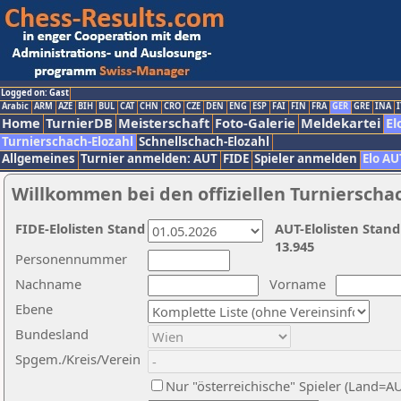
Logged on: Gast
Arabic
ARM
AZE
BIH
BUL
CAT
CHN
CRO
CZE
DEN
ENG
ESP
FAI
FIN
FRA
GER
GRE
INA
I
Home
TurnierDB
Meisterschaft
Foto-Galerie
Meldekartei
El
Turnierschach-Elozahl
Schnellschach-Elozahl
Allgemeines
Turnier anmelden: AUT
FIDE
Spieler anmelden
Elo AU
Willkommen bei den offiziellen Turnierscha
FIDE-Elolisten Stand
AUT-Elolisten Stand
13.945
Personennummer
Nachname
Vorname
Ebene
Bundesland
Spgem./Kreis/Verein
Nur "österreichische" Spieler (Land=A