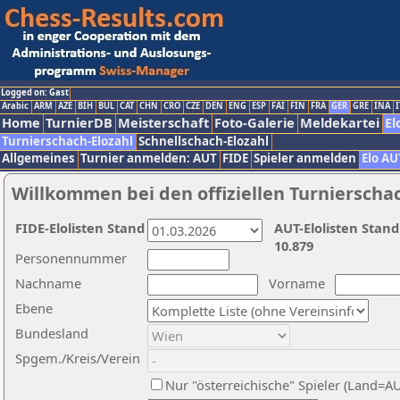
Logged on: Gast
Arabic
ARM
AZE
BIH
BUL
CAT
CHN
CRO
CZE
DEN
ENG
ESP
FAI
FIN
FRA
GER
GRE
INA
I
Home
TurnierDB
Meisterschaft
Foto-Galerie
Meldekartei
El
Turnierschach-Elozahl
Schnellschach-Elozahl
Allgemeines
Turnier anmelden: AUT
FIDE
Spieler anmelden
Elo AU
Willkommen bei den offiziellen Turnierscha
FIDE-Elolisten Stand
AUT-Elolisten Stand
10.879
Personennummer
Nachname
Vorname
Ebene
Bundesland
Spgem./Kreis/Verein
Nur "österreichische" Spieler (Land=A