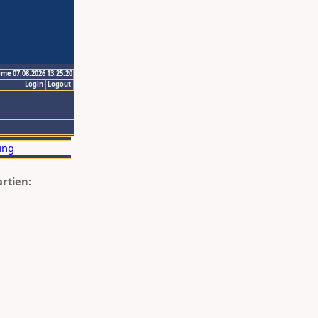
ime 07.08.2026 13:25:20
Login
Logout
artien: