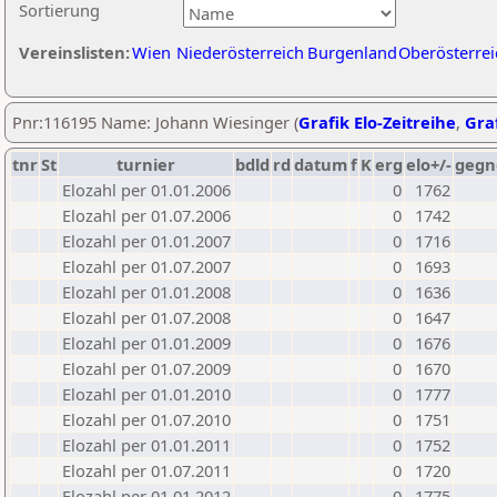
Sortierung
Vereinslisten:
Wien
Niederösterreich
Burgenland
Oberösterrei
Pnr:116195 Name: Johann Wiesinger (
Grafik Elo-Zeitreihe
,
Graf
tnr
St
turnier
bdld
rd
datum
f
K
erg
elo+/-
gegn
Elozahl per 01.01.2006
0
1762
Elozahl per 01.07.2006
0
1742
Elozahl per 01.01.2007
0
1716
Elozahl per 01.07.2007
0
1693
Elozahl per 01.01.2008
0
1636
Elozahl per 01.07.2008
0
1647
Elozahl per 01.01.2009
0
1676
Elozahl per 01.07.2009
0
1670
Elozahl per 01.01.2010
0
1777
Elozahl per 01.07.2010
0
1751
Elozahl per 01.01.2011
0
1752
Elozahl per 01.07.2011
0
1720
Elozahl per 01.01.2012
0
1775