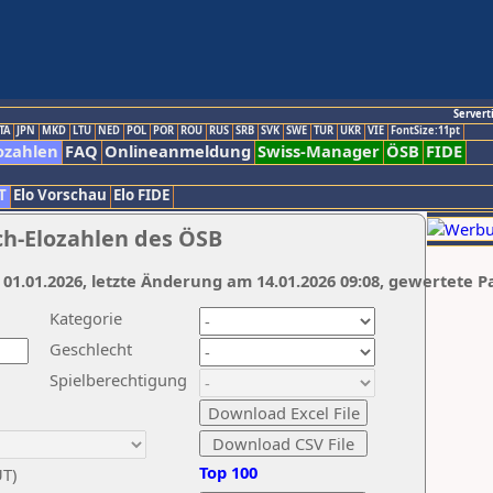
Servert
TA
JPN
MKD
LTU
NED
POL
POR
ROU
RUS
SRB
SVK
SWE
TUR
UKR
VIE
FontSize:11pt
ozahlen
FAQ
Onlineanmeldung
Swiss-Manager
ÖSB
FIDE
T
Elo Vorschau
Elo FIDE
ch-Elozahlen des ÖSB
 01.01.2026, letzte Änderung am 14.01.2026 09:08, gewertete P
Kategorie
Geschlecht
Spielberechtigung
Top 100
UT)