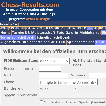
Logged on: Gast
Arabic
ARM
AZE
BIH
BUL
CAT
CHN
CRO
CZE
DEN
ENG
ESP
FAI
FIN
FRA
GER
GRE
INA
I
Home
TurnierDB
Meisterschaft
Foto-Galerie
Meldekartei
El
Turnierschach-Elozahl
Schnellschach-Elozahl
Allgemeines
Turnier anmelden: AUT
FIDE
Spieler anmelden
Elo AU
Willkommen bei den offiziellen Turnierscha
FIDE-Elolisten Stand
AUT-Elolisten Stand
8.601
Personennummer
Nachname
Vorname
Ebene
Bundesland
Spgem./Kreis/Verein
Nur "österreichische" Spieler (Land=A