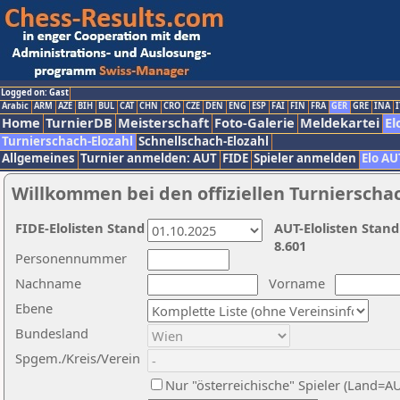
Logged on: Gast
Arabic
ARM
AZE
BIH
BUL
CAT
CHN
CRO
CZE
DEN
ENG
ESP
FAI
FIN
FRA
GER
GRE
INA
I
Home
TurnierDB
Meisterschaft
Foto-Galerie
Meldekartei
El
Turnierschach-Elozahl
Schnellschach-Elozahl
Allgemeines
Turnier anmelden: AUT
FIDE
Spieler anmelden
Elo AU
Willkommen bei den offiziellen Turnierscha
FIDE-Elolisten Stand
AUT-Elolisten Stand
8.601
Personennummer
Nachname
Vorname
Ebene
Bundesland
Spgem./Kreis/Verein
Nur "österreichische" Spieler (Land=A