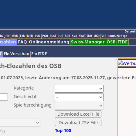
Servert
TA
JPN
MKD
LTU
NED
POL
POR
ROU
RUS
SRB
SVK
SWE
TUR
UKR
VIE
FontSize:11pt
ozahlen
FAQ
Onlineanmeldung
Swiss-Manager
ÖSB
FIDE
T
Elo Vorschau
Elo FIDE
ch-Elozahlen des ÖSB
 01.07.2025, letzte Änderung am 17.08.2025 11:27, gewertete P
Kategorie
Geschlecht
Spielberechtigung
Top 100
UT)