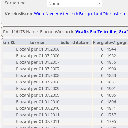
Sortierung
Vereinslisten:
Wien
Niederösterreich
Burgenland
Oberösterrei
Pnr:116173 Name: Florian Wiesbeck (
Grafik Elo-Zeitreihe
,
Graf
tnr
St
turnier
bdld
rd
datum
f
K
erg
elo+/-
gegn
Elozahl per 01.01.2006
0
1944
Elozahl per 01.07.2006
0
1952
Elozahl per 01.01.2007
0
1875
Elozahl per 01.07.2007
0
1900
Elozahl per 01.01.2008
0
1833
Elozahl per 01.07.2008
0
1831
Elozahl per 01.01.2009
0
1901
Elozahl per 01.07.2009
0
1895
Elozahl per 01.01.2010
0
1806
Elozahl per 01.07.2010
0
1811
Elozahl per 01.01.2011
0
1757
Elozahl per 01.07.2011
0
1795
Elozahl per 01.01.2012
0
1704