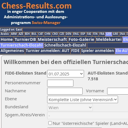
Logged on: Gast
Arabic
ARM
AZE
BIH
BUL
CAT
CHN
CRO
CZE
DEN
ENG
ESP
FAI
FIN
FRA
GER
GRE
INA
I
Home
TurnierDB
Meisterschaft
Foto-Galerie
Meldekartei
El
Turnierschach-Elozahl
Schnellschach-Elozahl
Allgemeines
Turnier anmelden: AUT
FIDE
Spieler anmelden
Elo AU
Willkommen bei den offiziellen Turnierscha
FIDE-Elolisten Stand
AUT-Elolisten Stand
7.518
Personennummer
Nachname
Vorname
Ebene
Bundesland
Spgem./Kreis/Verein
Nur "österreichische" Spieler (Land=A