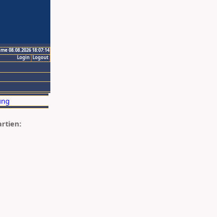
ime 08.08.2026 18:07:14
Login
Logout
artien: