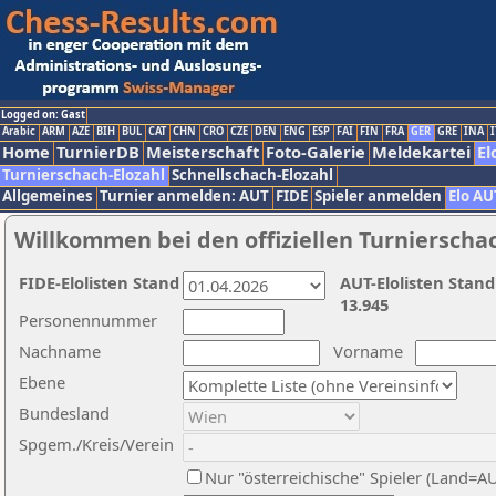
Logged on: Gast
Arabic
ARM
AZE
BIH
BUL
CAT
CHN
CRO
CZE
DEN
ENG
ESP
FAI
FIN
FRA
GER
GRE
INA
I
Home
TurnierDB
Meisterschaft
Foto-Galerie
Meldekartei
El
Turnierschach-Elozahl
Schnellschach-Elozahl
Allgemeines
Turnier anmelden: AUT
FIDE
Spieler anmelden
Elo AU
Willkommen bei den offiziellen Turnierscha
FIDE-Elolisten Stand
AUT-Elolisten Stand
13.945
Personennummer
Nachname
Vorname
Ebene
Bundesland
Spgem./Kreis/Verein
Nur "österreichische" Spieler (Land=A