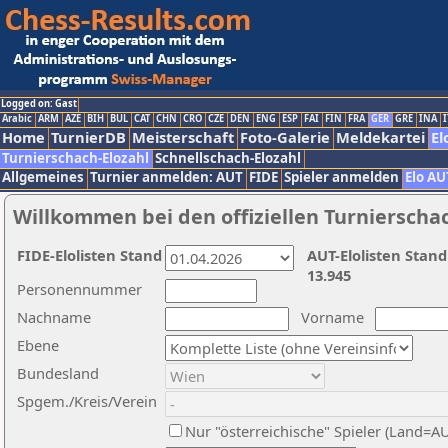
Logged on: Gast
Arabic
ARM
AZE
BIH
BUL
CAT
CHN
CRO
CZE
DEN
ENG
ESP
FAI
FIN
FRA
GER
GRE
INA
I
Home
TurnierDB
Meisterschaft
Foto-Galerie
Meldekartei
El
Turnierschach-Elozahl
Schnellschach-Elozahl
Allgemeines
Turnier anmelden: AUT
FIDE
Spieler anmelden
Elo AU
Willkommen bei den offiziellen Turnierscha
FIDE-Elolisten Stand
AUT-Elolisten Stand
13.945
Personennummer
Nachname
Vorname
Ebene
Bundesland
Spgem./Kreis/Verein
Nur "österreichische" Spieler (Land=A