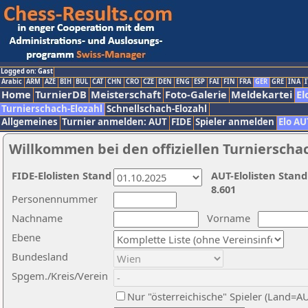
Logged on: Gast
Arabic
ARM
AZE
BIH
BUL
CAT
CHN
CRO
CZE
DEN
ENG
ESP
FAI
FIN
FRA
GER
GRE
INA
I
Home
TurnierDB
Meisterschaft
Foto-Galerie
Meldekartei
El
Turnierschach-Elozahl
Schnellschach-Elozahl
Allgemeines
Turnier anmelden: AUT
FIDE
Spieler anmelden
Elo AU
Willkommen bei den offiziellen Turnierscha
FIDE-Elolisten Stand
AUT-Elolisten Stand
8.601
Personennummer
Nachname
Vorname
Ebene
Bundesland
Spgem./Kreis/Verein
Nur "österreichische" Spieler (Land=A