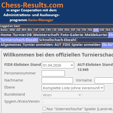
Logged on: Gast
Arabic
ARM
AZE
BIH
BUL
CAT
CHN
CRO
CZE
DEN
ENG
ESP
FAI
FIN
FRA
GER
GRE
INA
I
Home
TurnierDB
Meisterschaft
Foto-Galerie
Meldekartei
El
Turnierschach-Elozahl
Schnellschach-Elozahl
Allgemeines
Turnier anmelden: AUT
FIDE
Spieler anmelden
Elo AU
Willkommen bei den offiziellen Turnierscha
FIDE-Elolisten Stand
AUT-Elolisten Stand
13.945
Personennummer
Nachname
Vorname
Ebene
Bundesland
Spgem./Kreis/Verein
Nur "österreichische" Spieler (Land=A