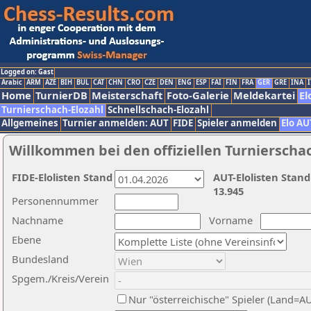
Logged on: Gast
Arabic
ARM
AZE
BIH
BUL
CAT
CHN
CRO
CZE
DEN
ENG
ESP
FAI
FIN
FRA
GER
GRE
INA
I
Home
TurnierDB
Meisterschaft
Foto-Galerie
Meldekartei
El
Turnierschach-Elozahl
Schnellschach-Elozahl
Allgemeines
Turnier anmelden: AUT
FIDE
Spieler anmelden
Elo AU
Willkommen bei den offiziellen Turnierscha
FIDE-Elolisten Stand
AUT-Elolisten Stand
13.945
Personennummer
Nachname
Vorname
Ebene
Bundesland
Spgem./Kreis/Verein
Nur "österreichische" Spieler (Land=A