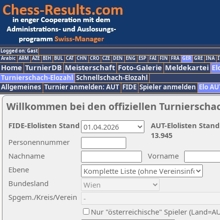
Logged on: Gast
Arabic
ARM
AZE
BIH
BUL
CAT
CHN
CRO
CZE
DEN
ENG
ESP
FAI
FIN
FRA
GER
GRE
INA
I
Home
TurnierDB
Meisterschaft
Foto-Galerie
Meldekartei
El
Turnierschach-Elozahl
Schnellschach-Elozahl
Allgemeines
Turnier anmelden: AUT
FIDE
Spieler anmelden
Elo AU
Willkommen bei den offiziellen Turnierscha
FIDE-Elolisten Stand
AUT-Elolisten Stand
13.945
Personennummer
Nachname
Vorname
Ebene
Bundesland
Spgem./Kreis/Verein
Nur "österreichische" Spieler (Land=A