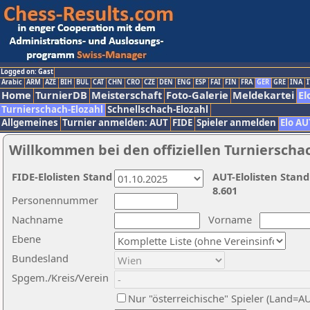
Logged on: Gast
Arabic
ARM
AZE
BIH
BUL
CAT
CHN
CRO
CZE
DEN
ENG
ESP
FAI
FIN
FRA
GER
GRE
INA
I
Home
TurnierDB
Meisterschaft
Foto-Galerie
Meldekartei
El
Turnierschach-Elozahl
Schnellschach-Elozahl
Allgemeines
Turnier anmelden: AUT
FIDE
Spieler anmelden
Elo AU
Willkommen bei den offiziellen Turnierscha
FIDE-Elolisten Stand
AUT-Elolisten Stand
8.601
Personennummer
Nachname
Vorname
Ebene
Bundesland
Spgem./Kreis/Verein
Nur "österreichische" Spieler (Land=A