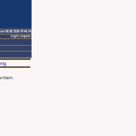
ime 08.08.2026 19:44:14
Login
Logout
artien: