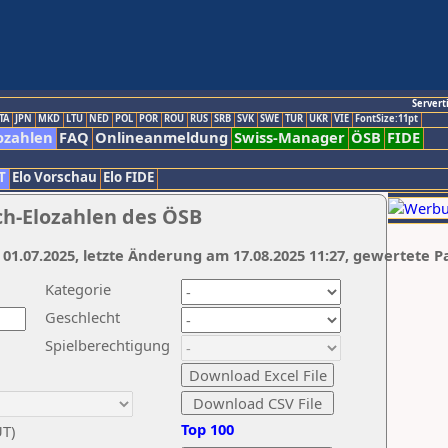
Servert
TA
JPN
MKD
LTU
NED
POL
POR
ROU
RUS
SRB
SVK
SWE
TUR
UKR
VIE
FontSize:11pt
ozahlen
FAQ
Onlineanmeldung
Swiss-Manager
ÖSB
FIDE
T
Elo Vorschau
Elo FIDE
ch-Elozahlen des ÖSB
 01.07.2025, letzte Änderung am 17.08.2025 11:27, gewertete P
Kategorie
Geschlecht
Spielberechtigung
Top 100
UT)