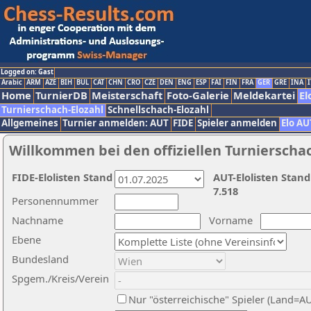
Logged on: Gast
Arabic
ARM
AZE
BIH
BUL
CAT
CHN
CRO
CZE
DEN
ENG
ESP
FAI
FIN
FRA
GER
GRE
INA
I
Home
TurnierDB
Meisterschaft
Foto-Galerie
Meldekartei
El
Turnierschach-Elozahl
Schnellschach-Elozahl
Allgemeines
Turnier anmelden: AUT
FIDE
Spieler anmelden
Elo AU
Willkommen bei den offiziellen Turnierscha
FIDE-Elolisten Stand
AUT-Elolisten Stand
7.518
Personennummer
Nachname
Vorname
Ebene
Bundesland
Spgem./Kreis/Verein
Nur "österreichische" Spieler (Land=A