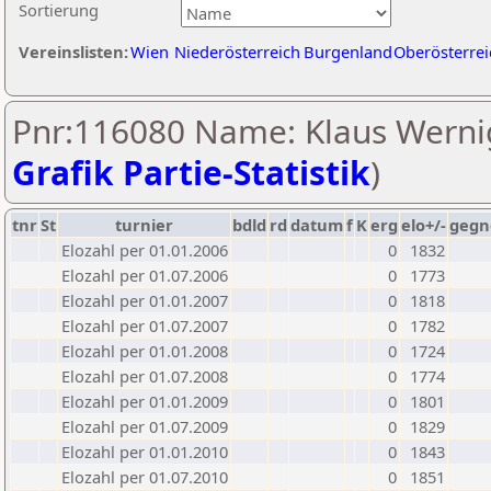
Sortierung
Vereinslisten:
Wien
Niederösterreich
Burgenland
Oberösterrei
Pnr:116080 Name: Klaus Wernig
Grafik Partie-Statistik
)
tnr
St
turnier
bdld
rd
datum
f
K
erg
elo+/-
gegn
Elozahl per 01.01.2006
0
1832
Elozahl per 01.07.2006
0
1773
Elozahl per 01.01.2007
0
1818
Elozahl per 01.07.2007
0
1782
Elozahl per 01.01.2008
0
1724
Elozahl per 01.07.2008
0
1774
Elozahl per 01.01.2009
0
1801
Elozahl per 01.07.2009
0
1829
Elozahl per 01.01.2010
0
1843
Elozahl per 01.07.2010
0
1851