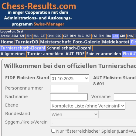
Logged on: Gast
Arabic
ARM
AZE
BIH
BUL
CAT
CHN
CRO
CZE
DEN
ENG
ESP
FAI
FIN
FRA
GER
GRE
INA
I
Home
TurnierDB
Meisterschaft
Foto-Galerie
Meldekartei
El
Turnierschach-Elozahl
Schnellschach-Elozahl
Allgemeines
Turnier anmelden: AUT
FIDE
Spieler anmelden
Elo AU
Willkommen bei den offiziellen Turnierscha
FIDE-Elolisten Stand
AUT-Elolisten Stand
8.601
Personennummer
Nachname
Vorname
Ebene
Bundesland
Spgem./Kreis/Verein
Nur "österreichische" Spieler (Land=A