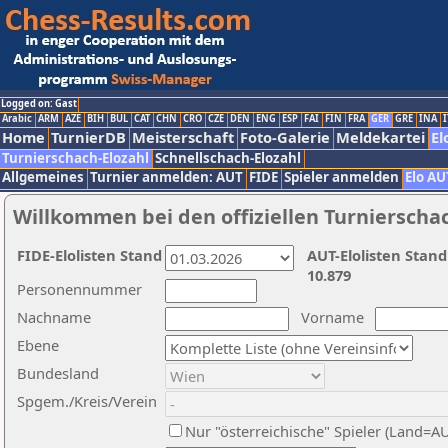
Logged on: Gast
Arabic
ARM
AZE
BIH
BUL
CAT
CHN
CRO
CZE
DEN
ENG
ESP
FAI
FIN
FRA
GER
GRE
INA
I
Home
TurnierDB
Meisterschaft
Foto-Galerie
Meldekartei
El
Turnierschach-Elozahl
Schnellschach-Elozahl
Allgemeines
Turnier anmelden: AUT
FIDE
Spieler anmelden
Elo AU
Willkommen bei den offiziellen Turnierscha
FIDE-Elolisten Stand
AUT-Elolisten Stand
10.879
Personennummer
Nachname
Vorname
Ebene
Bundesland
Spgem./Kreis/Verein
Nur "österreichische" Spieler (Land=A