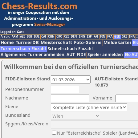
Logged on: Gast
Arabic
ARM
AZE
BIH
BUL
CAT
CHN
CRO
CZE
DEN
ENG
ESP
FAI
FIN
FRA
GER
GRE
INA
I
Home
TurnierDB
Meisterschaft
Foto-Galerie
Meldekartei
El
Turnierschach-Elozahl
Schnellschach-Elozahl
Allgemeines
Turnier anmelden: AUT
FIDE
Spieler anmelden
Elo AU
Willkommen bei den offiziellen Turnierscha
FIDE-Elolisten Stand
AUT-Elolisten Stand
10.879
Personennummer
Nachname
Vorname
Ebene
Bundesland
Spgem./Kreis/Verein
Nur "österreichische" Spieler (Land=A